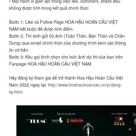
• Mọi hành vi gian lận trong việc like, comment, share đều
không được tính trong kết quả chính thức
Bước 1: Like và Follow Page HOA HẬU HOÀN CẦU VIỆT
NAM bắt buộc để được tính điểm.
Bước 2: Thí sinh gửi 03 ảnh (Toàn Thân, Bán Thân và Chân
Dung) qua email chính thức của chương trình kèm các thông
tin cơ bản.
Bước 3: Kêu gọi bình chọn cho bức ảnh dự thi của bạn trên
Fanpage HOA HẬU HOÀN CẦU VIỆT NAM.
Hãy đăng ký tham gia để trở thành Hoa Hậu Hoàn Cầu Việt
Nam 2022 ngay tại:
http://www.hoahauhoancau.vn/p/dang-
ky.html