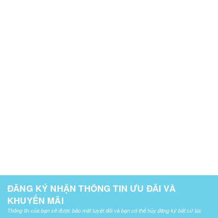
ĐĂNG KÝ NHẬN THÔNG TIN ƯU ĐÃI VÀ
KHUYẾN MÃI
Thông tin của bạn sẽ được bảo mật tuyệt đối và bạn có thể hủy đăng ký bất cứ lúc